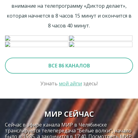
внимание на телепрограмму «Диктор делает»,
которая начнется в 8 часов 15 минут и окончится в
8 часов 40 минут.
ВСЕ 86 КАНАЛОВ
Узнать
мой айпи
здесь!
МИР СЕЙЧАС
Сейчас в эфире канала МИР в Челябинске
транслируется телепередача "Белые волки", начало
было в 15:35, а закончится в 17:40. Посмотреть МИР