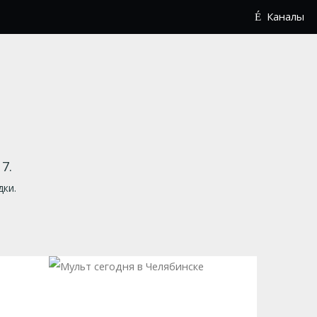
Каналы
7.
дки.