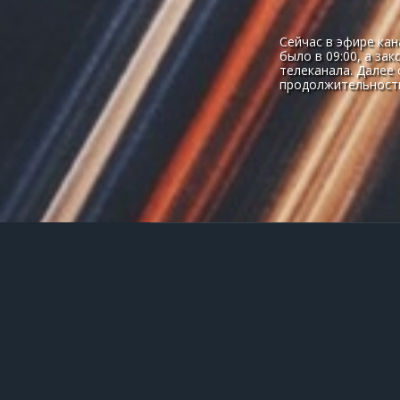
Сейчас в эфире кан
было в 09:00, а за
телеканала. Далее 
продолжительность