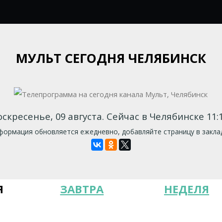
МУЛЬТ СЕГОДНЯ ЧЕЛЯБИНСК
оскресенье, 09 августа. Сейчас в Челябинске 11:1
ормация обновляется ежедневно, добавляйте страницу в закла
Я
ЗАВТРА
НЕДЕЛЯ