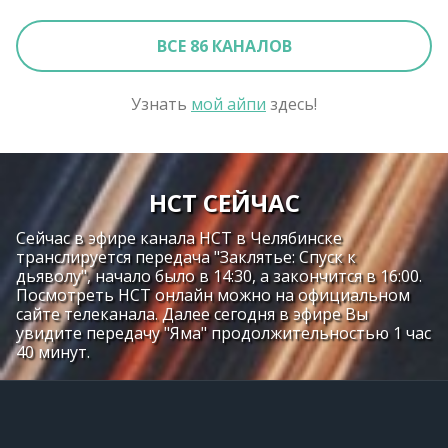
ВСЕ 86 КАНАЛОВ
Узнать
мой айпи
здесь!
НСТ СЕЙЧАС
Сейчас в эфире канала НСТ в Челябинске
транслируется передача "Заклятье: Спуск к
дьяволу", начало было в 14:30, а закончится в 16:00.
Посмотреть НСТ онлайн можно на официальном
сайте телеканала. Далее сегодня в эфире Вы
увидите передачу "Яма" продолжительностью 1 час
40 минут.