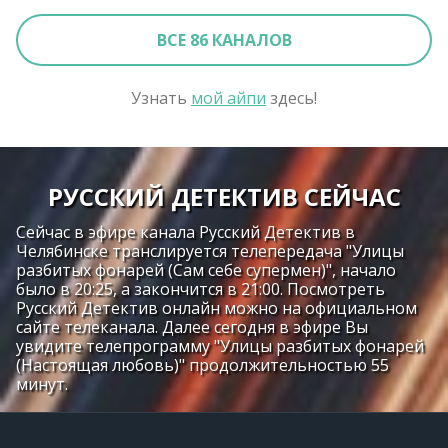
ВСЕ 86 КАНАЛОВ
Узнать
мой айпи
здесь!
РУССКИЙ ДЕТЕКТИВ СЕЙЧАС
Сейчас в эфире канала Русский Детектив в
Челябинске транслируется телепередача "Улицы
разбитых фонарей (Сам себе супермен)", начало
было в 20:25, а закончится в 21:00. Посмотреть
Русский Детектив онлайн можно на официальном
сайте телеканала. Далее сегодня в эфире Вы
увидите телепрограмму "Улицы разбитых фонарей
(Настоящая любовь)" продолжительностью 55
минут.