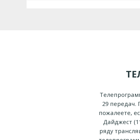
ТЕ
Телепрограмм
29 передач.
пожалеете, е
Дайджест (11
ряду трансля
телепрограмму