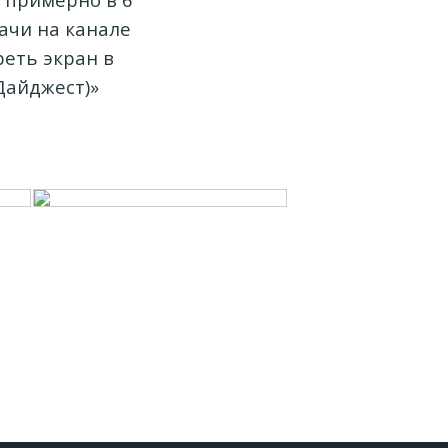
дачи на канале
реть экран в
Дайджест)»