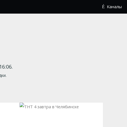
Каналы
6:06.
дки.